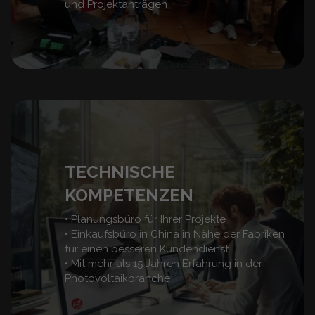
und Projektanträgen
TECHNISCHE
KOMPETENZEN
• Planungsbüro für Ihrer Projekte
• Einkaufsbüro in China in Nähe der Fabriken
für einen besseren Kundendienst
• Mit mehr als 15 Jahren Erfahrung in der
Photovoltaikbranche