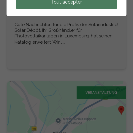
Tout accepter
SOLAR DEPOT WIRD OFFIZIELLER
SIGENERGY-HÄNDLER IN LUXEMBURG
Gute Nachrichten für die Profis der Solarindustrie!
Solar Dépôt, Ihr Großhändler für
Photovoltaikanlagen in Luxemburg, hat seinen
...
Katalog erweitert. Wir
VERANSTALTUNG