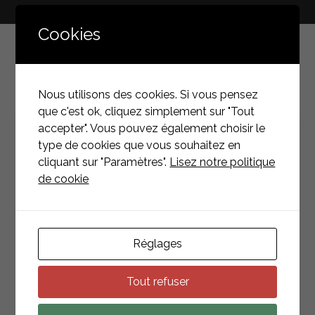
Cookies
NACHRICHTEN &
VERANSTALTUNGEN
Nous utilisons des cookies. Si vous pensez
que c'est ok, cliquez simplement sur "Tout
accepter". Vous pouvez également choisir le
VERANSTALTUNG
type de cookies que vous souhaitez en
cliquant sur "Paramètres".
Lisez notre politique
de cookie
Réglages
Tout refuser
VERÖFFENTLICHT AM 13/03/2026