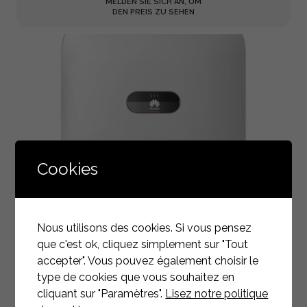
MELDEN SIE SICH AN, UM
DEN PREIS ZU SEHEN
Cookies
WECHSELRICHTER HUAWEI SUN2000-10KTL-M1
Nous utilisons des cookies. Si vous pensez
SUN2000-10KTL-M1
que c'est ok, cliquez simplement sur "Tout
accepter". Vous pouvez également choisir le
MELDEN SIE SICH AN, UM
DEN PREIS ZU SEHEN
type de cookies que vous souhaitez en
cliquant sur "Paramètres".
Lisez notre politique