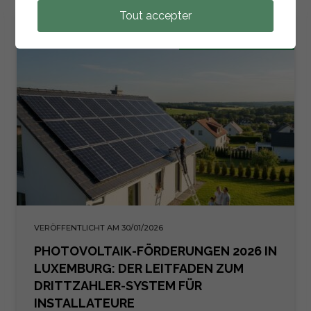
Tout accepter
VERANSTALTUNG
VERÖFFENTLICHT AM 30/01/2026
PHOTOVOLTAIK-FÖRDERUNGEN 2026 IN
LUXEMBURG: DER LEITFADEN ZUM
DRITTZAHLER-SYSTEM FÜR
INSTALLATEURE