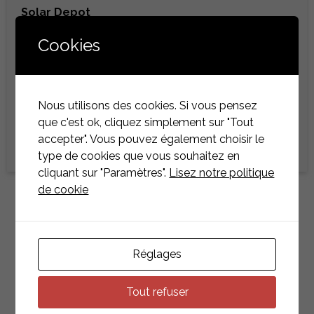
Solar Depot
15 Op de Geieren,
Cookies
L-4970 Sprinkange
TEILEN
Nous utilisons des cookies. Si vous pensez
Facebook
Twitter
Email
Teilen
que c'est ok, cliquez simplement sur "Tout
accepter". Vous pouvez également choisir le
type de cookies que vous souhaitez en
cliquant sur "Paramètres".
Lisez notre politique
de cookie
ANDERE
NACHRICHTEN &
VERANSTALTUNGEN
Réglages
ZURÜCK ZUR LISTE
Tout refuser