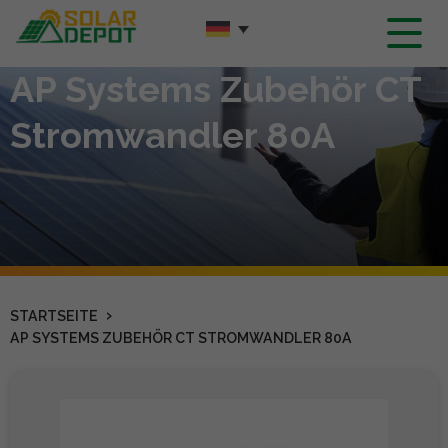
Hauptinhalt
AP Systems Zubehör CT
Stromwandler 80A
›
STARTSEITE
AP SYSTEMS ZUBEHÖR CT STROMWANDLER 80A