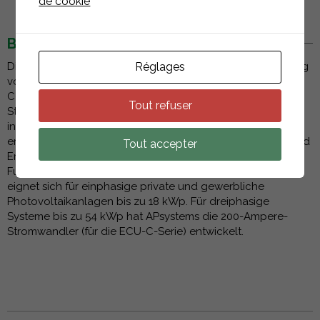
de cookie
BESCHREIBUNG
Die 80-Ampere-Stromwandler von AP Systems zur Messung
Réglages
von Verbrauch und Erzeugung in Verbindung mit der ECU-
C-Serie bieten eine einfache und präzise Methode zur
Tout refuser
Strommessung im Stromnetz. Sie arbeiten mit dem
integrierten Zähler einer ECU-C zusammen und
ermöglichen erweiterte Funktionen wie die Verbrauchs- und
Tout accepter
Erzeugungsüberwachung sowie die Zero-Export-
Funktionalität (Nulleinspeisung). Der 80-A-Stromwandler
eignet sich für einphasige private und gewerbliche
Photovoltaikanlagen bis zu 18 kWp. Für dreiphasige
Systeme bis zu 54 kWp hat APsystems die 200-Ampere-
Stromwandler (für die ECU-C-Serie) entwickelt.