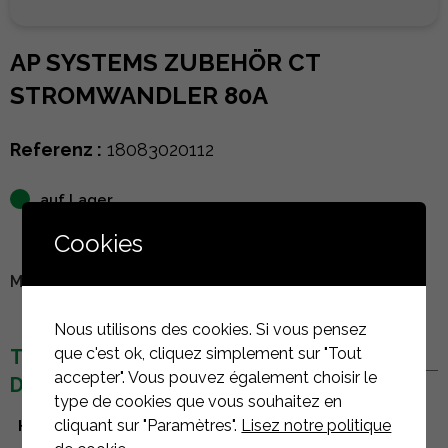
AP SYSTEMS ZUBEHÖR CT
STROMWANDLER 80A
Referenz :
18083020112
auf Lager
Cookies
MELDEN SIE SICH AN, UM DEN PREIS ZU SEHEN
Nous utilisons des cookies. Si vous pensez
que c'est ok, cliquez simplement sur "Tout
TECHNISCHE
accepter". Vous pouvez également choisir le
DETAILS
type de cookies que vous souhaitez en
cliquant sur "Paramètres".
Lisez notre politique
Hersteller
AP Systems