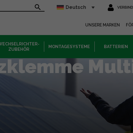
Deutsch
VERBIN
sur le site
UNSERE MARKEN
FÖ
WECHSELRICHTER-
MONTAGESYSTEME
BATTERIEN
ZUBEHÖR
tzklemme Multi