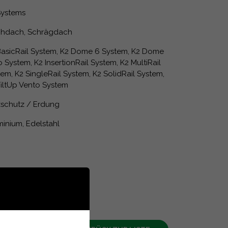
Systems
chdach, Schrägdach
BasicRail System, K2 Dome 6 System, K2 Dome
 System, K2 InsertionRail System, K2 MultiRail
em, K2 SingleRail System, K2 SolidRail System,
TiltUp Vento System
tzschutz / Erdung
minium, Edelstahl