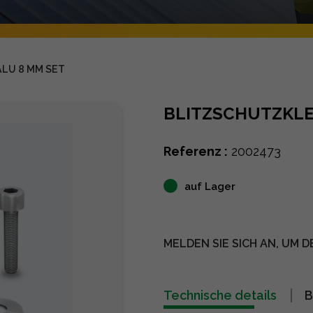
LU 8 MM SET
BLITZSCHUTZKLE
Referenz :
2002473
auf Lager
MELDEN SIE SICH AN, UM D
Technische details
B