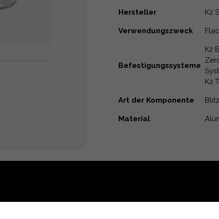
Hersteller
K2 
Verwendungszweck
Fla
K2 
Zero
Befestigungssysteme
Syst
K2 
Art der Komponente
Bli
Material
Alu