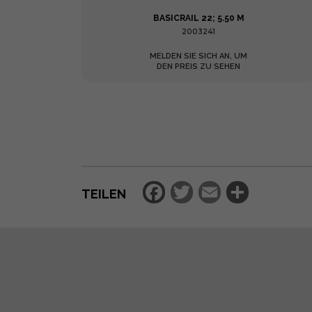
MM
BASICRAIL 22; 5.50 M
2003241
MELDEN SIE SICH AN, UM
DEN PREIS ZU SEHEN
Facebook
Twitter
Email
Teilen
TEILEN