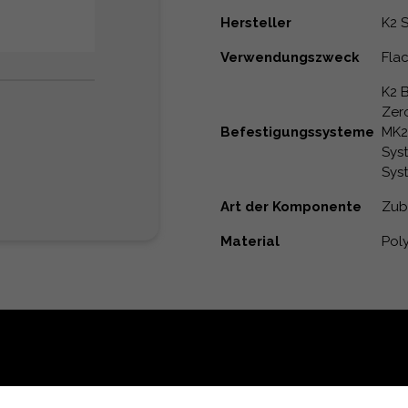
Hersteller
K2 
Verwendungszweck
Fla
K2 
Zero
Befestigungssysteme
MK2 
Syst
Sys
Art der Komponente
Zub
Material
Pol