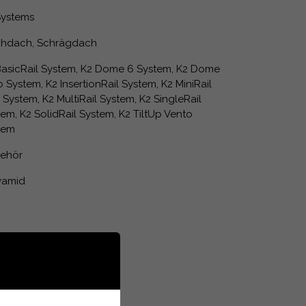
Systems
chdach, Schrägdach
BasicRail System, K2 Dome 6 System, K2 Dome
 System, K2 InsertionRail System, K2 MiniRail
System, K2 MultiRail System, K2 SingleRail
em, K2 SolidRail System, K2 TiltUp Vento
tem
ehör
yamid