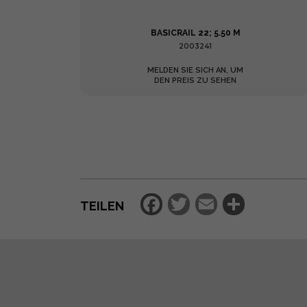
MM
BASICRAIL 22; 5.50 M
2003241
MELDEN SIE SICH AN, UM
DEN PREIS ZU SEHEN
Facebook
Twitter
Email
Teilen
TEILEN