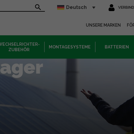
Deutsch
VERBIN
sur le site
UNSERE MARKEN
FÖ
WECHSELRICHTER-
MONTAGESYSTEME
BATTERIEN
ZUBEHÖR
ager