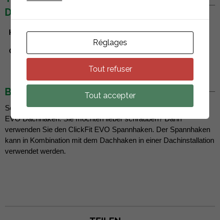
DETAILS
Hersteller
Esdec
Réglages
Garantie Produkt
20 années
Tout refuser
BESCHREIBUNG
Tout accepter
Schnelle und flexible Installation ohne Bohren mit dem ClickFit
EVO Dachhaken. Sie möchten lieber schrauben? Dann
verwenden Sie den ClickFit EVO Spannhaken. Der Spannhaken
kann in Kombination mit dem Dachhaken in einer Dachinstallation
verwendet werden.