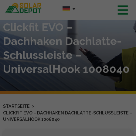
Hauptinhalt
Clickfit EVO –
Dachhaken Dachlatte-
Schlussleiste –
UniversalHook 1008040
›
STARTSEITE
CLICKFIT EVO – DACHHAKEN DACHLATTE-SCHLUSSLEISTE –
UNIVERSALHOOK 1008040