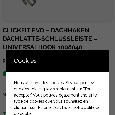
CLICKFIT EVO – DACHHAKEN
DACHLATTE-SCHLUSSLEISTE –
UNIVERSALHOOK 1008040
Cookies
Referenz :
1008040
auf Lager
Nous utilisons des cookies. Si vous pensez
que c'est ok, cliquez simplement sur "Tout
MELDEN SIE SICH AN, UM DEN PREIS ZU SEHEN
accepter". Vous pouvez également choisir le
type de cookies que vous souhaitez en
cliquant sur "Paramètres".
Lisez notre politique
de cookie
TECHNISCHE