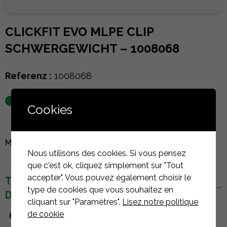
CLICKFIT EVO MLPE CLIP
SCHWERGEWICHT – 1008068
Referenz :
1008068
auf Lager
Cookies
MELDEN SIE SICH AN, UM DEN PREIS ZU SEHEN
Nous utilisons des cookies. Si vous pensez
que c'est ok, cliquez simplement sur "Tout
accepter". Vous pouvez également choisir le
TECHNISCHE
type de cookies que vous souhaitez en
DETAILS
cliquant sur "Paramètres".
Lisez notre politique
de cookie
Hersteller
Esdec