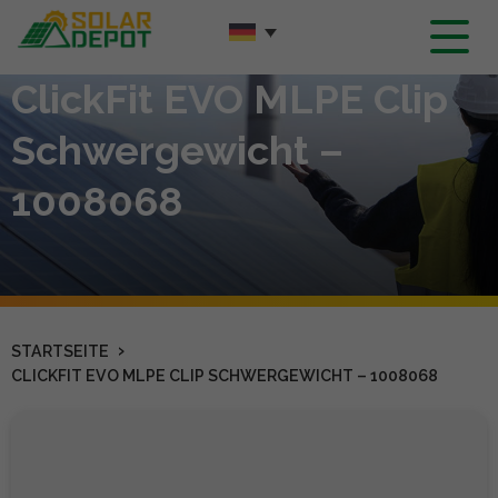
Hauptinhalt
ClickFit EVO MLPE Clip
Schwergewicht –
1008068
›
STARTSEITE
CLICKFIT EVO MLPE CLIP SCHWERGEWICHT – 1008068