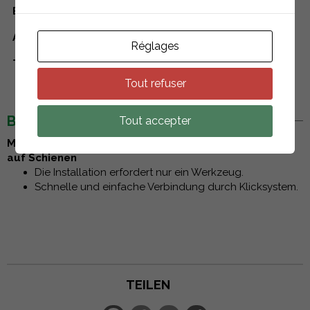
Befestigungssysteme
Click Fit EVO
Art der Komponente
Zubehör
Réglages
Type de toiture
Schrägdächer
Tout refuser
BESCHREIBUNG
Tout accepter
Montageclip für Mikro-Wechselrichter und Optimierer
auf Schienen
Die Installation erfordert nur ein Werkzeug.
Schnelle und einfache Verbindung durch Klicksystem.
TEILEN