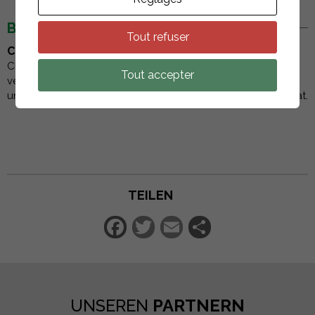
BESCHREIBUNG
Tout refuser
ClickFit EVO - Haken für Schieferdächer.
Mit dem
ClickFit EVO Haken wird die Installation Ihrer Solarmodule
Tout accepter
vereinfacht: Befestigen Sie einfach die Schienen am Haken
und positionieren Sie die Module im Hoch- oder Querformat.
TEILEN
Facebook
Twitter
Email
Teilen
UNSEREN
PARTNERN