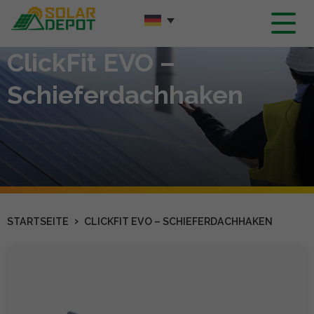
Hauptinhalt
ClickFit EVO –
Schieferdachhaken
›
STARTSEITE
CLICKFIT EVO – SCHIEFERDACHHAKEN