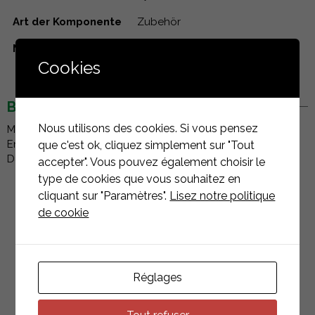
Art der Komponente
Zubehör
Material
EPDM Shore A 70
Cookies
BESCHREIBUNG
Nous utilisons des cookies. Si vous pensez
Mat S Auflagepad mit einer schubweichen Funktion zur
Entkopplung der Systemkräfte und zum Schutz der
que c'est ok, cliquez simplement sur "Tout
Dachhaut. Passend für die K2 BasicRail. Material: EPDM
accepter". Vous pouvez également choisir le
type de cookies que vous souhaitez en
cliquant sur "Paramètres".
Lisez notre politique
de cookie
PRODUKTE
ASSOZIIERTEN
Réglages
ZURÜCK ZUR LISTE