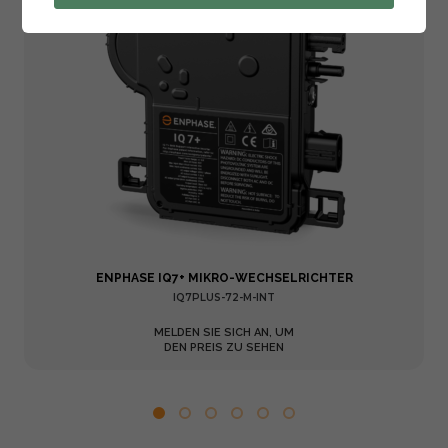
ENPHASE IQ7+ MIKRO-WECHSELRICHTER
IQ7PLUS-72-M-INT
MELDEN SIE SICH AN, UM
DEN PREIS ZU SEHEN