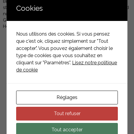
Branche und erfüllt mit seiner Schnellabschaltfunktion die
Cookies
strengsten Sicherheitsstandards. Die IQ8+ Microinverter sind
nur dann CE-zertifiziert und entsprechen verschiedenen
Gesetzgebungen, wenn sie gemäß den Anweisungen des
Herstellers installiert werden.
Nous utilisons des cookies. Si vous pensez
que c'est ok, cliquez simplement sur "Tout
accepter". Vous pouvez également choisir le
type de cookies que vous souhaitez en
cliquant sur "Paramètres".
Lisez notre politique
de cookie
PRODUKTE
ASSOZIIERTEN
ZURÜCK ZUR LISTE
Réglages
Tout refuser
Tout accepter