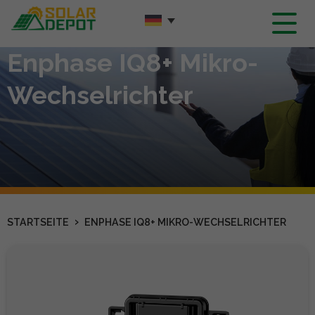
Hauptinhalt
Enphase IQ8+ Mikro-
Wechselrichter
›
STARTSEITE
ENPHASE IQ8+ MIKRO-WECHSELRICHTER