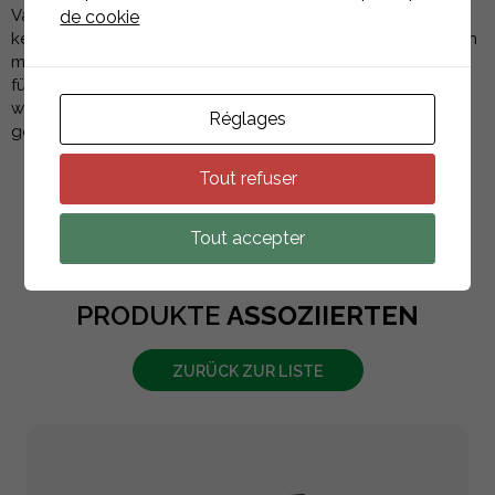
Variante erhältlich. Dieses Gerät erhöht die Sicherheit, da
de cookie
keine 380 Volt auf dem Dach oder im Freien vorhanden sein
müssen. Das Q-Relais arbeitet im Tandem mit dem Envoy-S
für ein optimales Management der Netzanforderungen,
wodurch eine sichere und konforme Stromversorgung
Réglages
gewährleistet wird.
Tout refuser
Tout accepter
PRODUKTE
ASSOZIIERTEN
ZURÜCK ZUR LISTE