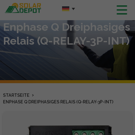
Hauptinhalt
Enphase Q Dreiphasiges
Relais (Q-RELAY-3P-INT)
›
STARTSEITE
ENPHASE Q DREIPHASIGES RELAIS (Q-RELAY-3P-INT)