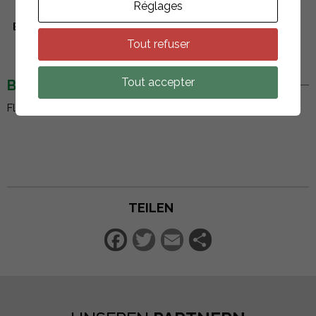
Réglages
Befestigungssysteme
Flat Fix Fusion
Tout refuser
Tout accepter
BESCHREIBUNG
FlatFix Fusion - Oberes Basiselement - 1007031.
TEILEN
Facebook
Twitter
Email
Teilen