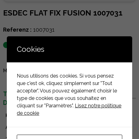
ESDEC FLAT FIX FUSION 1007031
Referenz :
1007031
auf Lager
Cookies
MELDEN SIE SICH AN, UM DEN PREIS ZU SEHEN
Nous utilisons des cookies. Si vous pensez
que c'est ok, cliquez simplement sur "Tout
accepter". Vous pouvez également choisir le
TECHNISCHE
type de cookies que vous souhaitez en
DETAILS
cliquant sur "Paramètres".
Lisez notre politique
de cookie
Hersteller
Esdec
Art der Komponente
Zubehör
Type de toiture
Dachterrassen