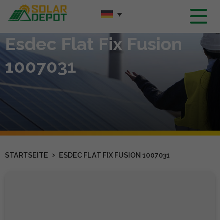
Hauptinhalt
Esdec Flat Fix Fusion
1007031
›
STARTSEITE
ESDEC FLAT FIX FUSION 1007031