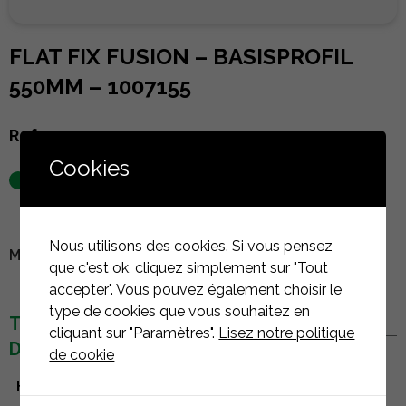
FLAT FIX FUSION – BASISPROFIL
550MM – 1007155
Referenz :
1007155
Cookies
auf Lager
Nous utilisons des cookies. Si vous pensez
MELDEN SIE SICH AN, UM DEN PREIS ZU SEHEN
que c'est ok, cliquez simplement sur "Tout
accepter". Vous pouvez également choisir le
type de cookies que vous souhaitez en
TECHNISCHE
cliquant sur "Paramètres".
Lisez notre politique
DETAILS
de cookie
Hersteller
Esdec