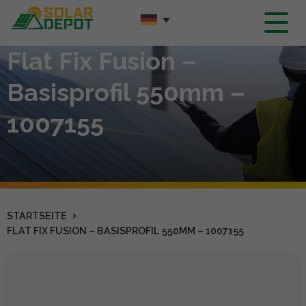
Hauptinhalt
Flat Fix Fusion –
Basisprofil 550mm –
1007155
›
STARTSEITE
FLAT FIX FUSION – BASISPROFIL 550MM – 1007155