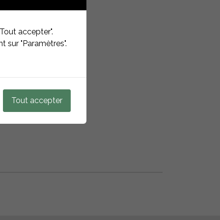
eschreibung
ec
Tout accepter".
t sur "Paramètres".
ehör
hterrassen
 Fix Fusion
Tout accepter