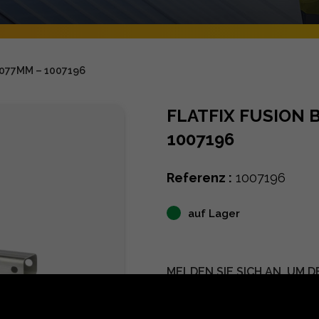
1077MM – 1007196
FLATFIX FUSION 
1007196
Referenz :
1007196
auf Lager
MELDEN SIE SICH AN, UM D