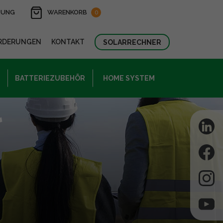
DUNG
WARENKORB
0
RDERUNGEN
KONTAKT
SOLARRECHNER
BATTERIEZUBEHÖR
HOME SYSTEM
l