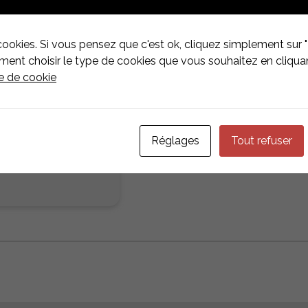
Technische details
B
Hersteller
Esd
cookies. Si vous pensez que c'est ok, cliquez simplement sur "
nt choisir le type de cookies que vous souhaitez en cliquan
Art der Komponente
Zub
ue de cookie
Type de toiture
Dac
Befestigungssysteme
Flat
Réglages
Tout refuser