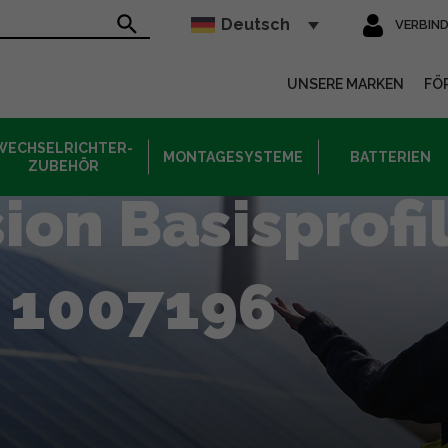
Deutsch
VERBIN
sur le site
UNSERE MARKEN
FÖ
WECHSELRICHTER-
MONTAGESYSTEME
BATTERIEN
ZUBEHÖR
ion Basisprofi
 1007196