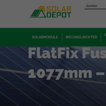
Hauptinhalt
Recherche 
SOLARMODULE
WECHSELRICHTER
FlatFix Fus
1077mm –