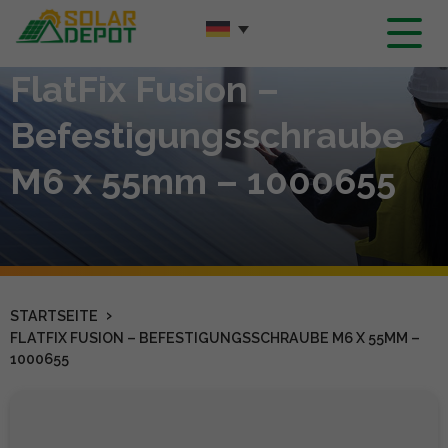
Hauptinhalt
FlatFix Fusion –
Befestigungsschraube
M6 x 55mm – 1000655
›
STARTSEITE
FLATFIX FUSION – BEFESTIGUNGSSCHRAUBE M6 X 55MM –
1000655