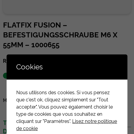
FLATFIX FUSION –
BEFESTIGUNGSSCHRAUBE M6 X
55MM – 1000655
Referenz :
1000655
Cookies
auf Lager
Nous utilisons des cookies. Si vous pensez
que c'est ok, cliquez simplement sur "Tout
MELDEN SIE SICH AN, UM DEN PREIS ZU SEHEN
accepter". Vous pouvez également choisir le
type de cookies que vous souhaitez en
cliquant sur "Paramètres".
Lisez notre politique
TECHNISCHE
de cookie
DETAILS