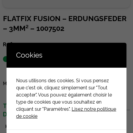
FLATFIX FUSION – ERDUNGSFEDER
– 3MM² – 1007502
Referenz :
1007502
Cookies
auf Lager
Nous utilisons des cookies. Si vous pensez
MELDEN SIE SICH AN, UM DEN PREIS ZU SEHEN
que c'est ok, cliquez simplement sur "Tout
accepter". Vous pouvez également choisir le
type de cookies que vous souhaitez en
TECHNISCHE
cliquant sur "Paramètres".
Lisez notre politique
DETAILS
de cookie
Hersteller
Esdec