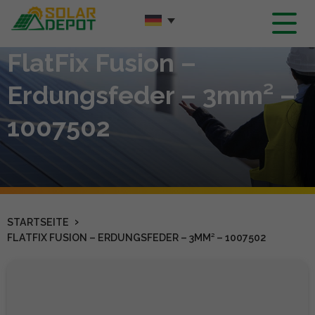
Hauptinhalt
FlatFix Fusion –
Erdungsfeder – 3mm² –
1007502
›
STARTSEITE
FLATFIX FUSION – ERDUNGSFEDER – 3MM² – 1007502