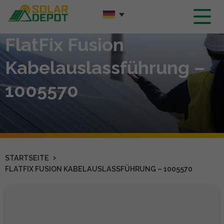
Hauptinhalt
FlatFix Fusion
Kabelauslassführung –
1005570
›
STARTSEITE
FLATFIX FUSION KABELAUSLASSFÜHRUNG – 1005570