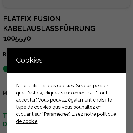
FLATFIX FUSION
KABELAUSLASSFÜHRUNG –
1005570
Referenz :
1005570
Cookies
auf Lager
Nous utilisons des cookies. Si vous pensez
que c'est ok, cliquez simplement sur "Tout
MELDEN SIE SICH AN, UM DEN PREIS ZU SEHEN
accepter". Vous pouvez également choisir le
type de cookies que vous souhaitez en
cliquant sur "Paramètres".
Lisez notre politique
TECHNISCHE
de cookie
DETAILS