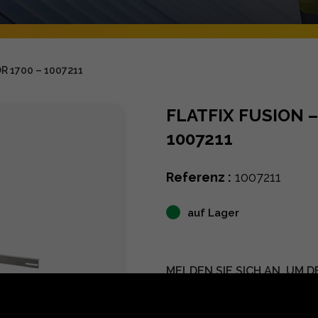
R 1700 – 1007211
FLATFIX FUSION –
1007211
Referenz :
1007211
auf Lager
MELDEN SIE SICH AN, UM D