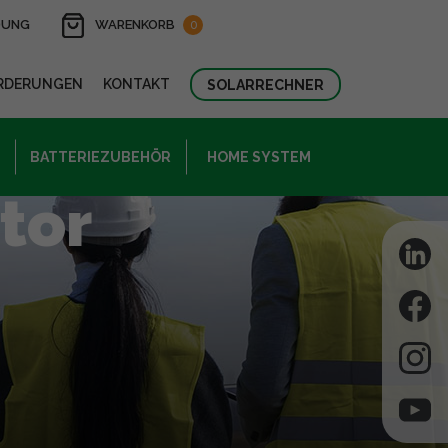
DUNG
WARENKORB
0
RDERUNGEN
KONTAKT
SOLARRECHNER
BATTERIEZUBEHÖR
HOME SYSTEM
ator