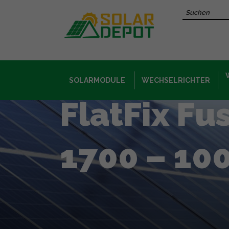
Hauptinhalt
Recherche 
SOLARMODULE
WECHSELRICHTER
FlatFix Fus
1700 – 10