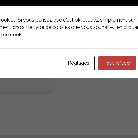
Technische details
B
Hersteller
Esd
cookies. Si vous pensez que c'est ok, cliquez simplement sur "
nt choisir le type de cookies que vous souhaitez en cliquan
Art der Komponente
Zub
ue de cookie
Type de toiture
Dac
Befestigungssysteme
Flat
Réglages
Tout refuser