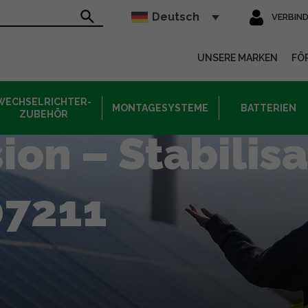
Deutsch
VERBIN
sur le site
UNSERE MARKEN
FÖ
WECHSELRICHTER-
MONTAGESYSTEME
BATTERIEN
ZUBEHÖR
ion – Stabilis
07211