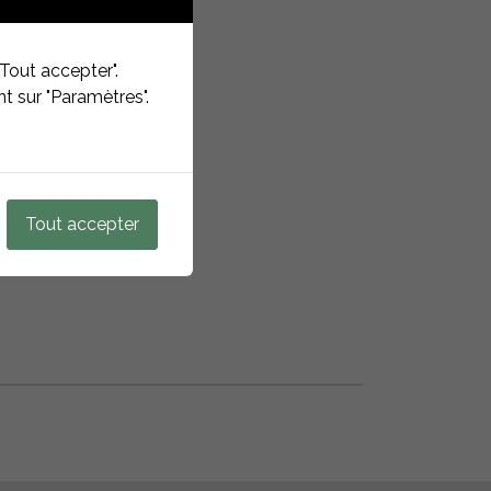
eschreibung
ec
Tout accepter".
t sur "Paramètres".
ehör
hterrassen
 Fix Fusion
Tout accepter