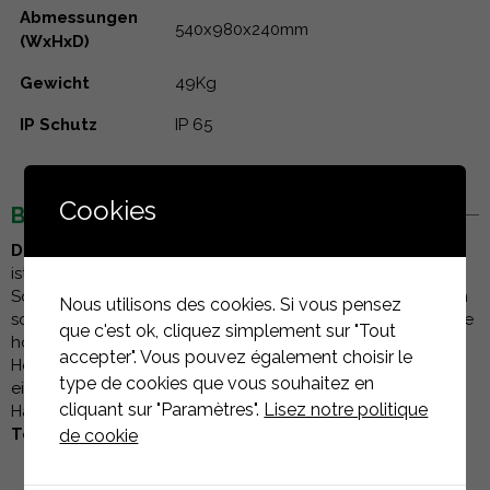
Abmessungen
540x980x240mm
(WxHxD)
Gewicht
49Kg
IP Schutz
IP 65
Cookies
BESCHREIBUNG
Der Hybrid-Wechselrichter KSTAR BluE-s Series E10KT
ist eine Lösung der neuesten Generation, die für private
Solaranlagen entwickelt wurde. Er zeichnet sich durch sein
Nous utilisons des cookies. Si vous pensez
schlankes Design, seine einfache Inbetriebnahme und seine
que c'est ok, cliquez simplement sur "Tout
hohe Leistung aus. Er wurde für den Betrieb mit
accepter". Vous pouvez également choisir le
Hochleistungs-Photovoltaikmodulen entwickelt und bietet
type de cookies que vous souhaitez en
eine hohe Flexibilität, die den Anforderungen moderner
cliquant sur "Paramètres".
Lisez notre politique
Haushalte gerecht wird.
Technische Daten des Wechselrichters :
de cookie
Marke
: KSTAR