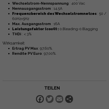
Wechselstrom-Nennspannung
: 400 Vac
Nennausgangsstrom
: 14,5A
Frequenzbereich des Wechselstromnetzes
: 50 /
60Hz±5Hz
Max. Ausgangsstrom
: 16A
Leistungsfaktor (cosΦ) :
0.8leading-0.8lagging
THDi
: < 3%
Wirksamkeit
Ertrag PV Max
: 97,60%.
Rendite PV Euro
: 97,00%.
TEILEN
Facebook
Twitter
Email
Teilen