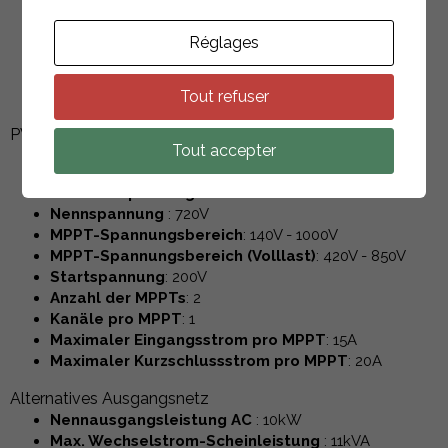
Herstellerreferenz
: E10KT
Réglages
Abmessungen
: 540 x 980 x 240mm
Tout refuser
Gewicht
: 49 kg
PV-String-Eingang
Tout accepter
Max. kontinuierliche PV-Eingangsleistung
: 20kW
Max. DC-Spannung
: 1100V
Nennspannung
: 720V
MPPT-Spannungsbereich
: 140V - 1000V
MPPT-Spannungsbereich (Volllast)
: 420V - 850V
Startspannung
: 200V
Anzahl der MPPTs
: 2
Kanäle pro MPPT
: 1
Maximaler Eingangsstrom pro MPPT
: 15A
Maximaler Kurzschlussstrom pro MPPT
: 20A
Alternatives Ausgangsnetz
Nennausgangsleistung AC
: 10kW
Max. Wechselstrom-Scheinleistung
: 11kVA