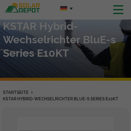
Hauptinhalt
KSTAR Hybrid-
Wechselrichter BluE-s
Series E10KT
›
STARTSEITE
KSTAR HYBRID-WECHSELRICHTER BLUE-S SERIES E10KT