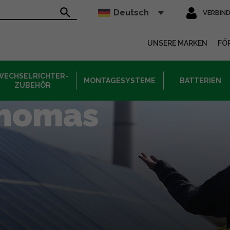
Deutsch
VERBIN
sur le site
UNSERE MARKEN
FÖ
WECHSELRICHTER-
MONTAGESYSTEME
BATTERIEN
ZUBEHÖR
thomas