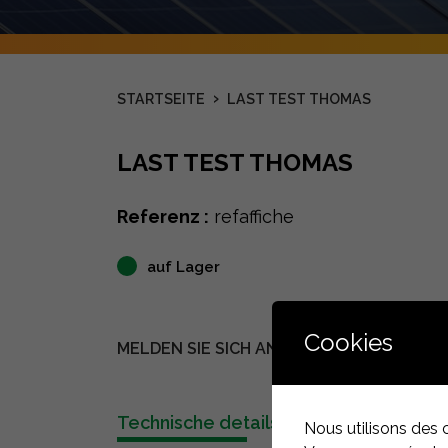
›
STARTSEITE
LAST TEST THOMAS
LAST TEST THOMAS
Referenz :
refaffiche
auf Lager
Cookies
MELDEN SIE SICH AN, UM DEN PREIS ZU S
Technische details
Beschreibung
Nous utilisons des 