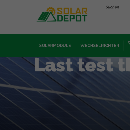
Hauptinhalt
Recherche 
SOLARMODULE
WECHSELRICHTER
Last test 