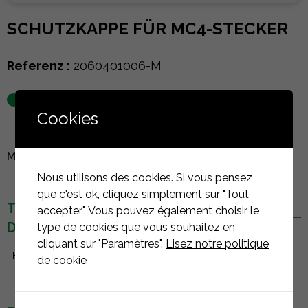
SCHUTZKAPPE FÜR MC4-STECKER
Referenz :
2060401006-M
auf Lager
Cookies
MELDEN SIE SICH AN, UM DEN PREIS ZU SEHEN
Nous utilisons des cookies. Si vous pensez
que c'est ok, cliquez simplement sur "Tout
TECHNISCHE
accepter". Vous pouvez également choisir le
DETAILS
type de cookies que vous souhaitez en
cliquant sur "Paramètres".
Lisez notre politique
Hersteller
AP Systems
de cookie