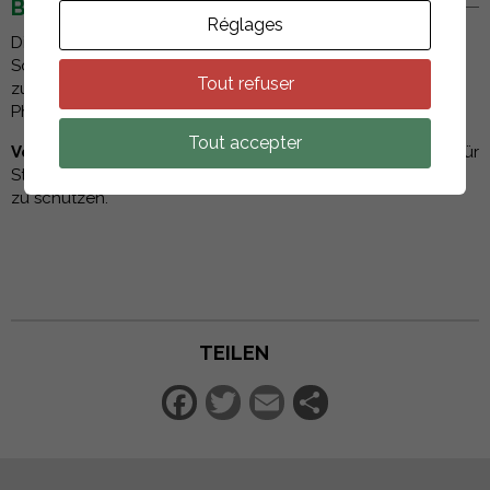
BESCHREIBUNG
Réglages
Diese Schutzkappe wurde entwickelt, um zusätzlichen
Schutz zu bieten und die Lebensdauer der Steckverbinder
Tout refuser
zu verlängern. Sie ist die ideale Wahl für Solar- und
Photovoltaikanwendungen.
Tout accepter
Verschlusskappe für Stecker (Male):
Die Schutzkappe für
Stecker wird verwendet, um nicht genutzte MC4-Buchsen
zu schützen.
TEILEN
Facebook
Twitter
Email
Teilen