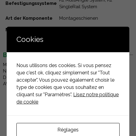
Befestigungssysteme
SingleRail System
Art der Komponente
Montageschienen
Material
Aluminium
Cookies
BESCHREIBUNG
Montageschiene mit seitlicher Anbindung und statischem
Nous utilisons des cookies. Si vous pensez
Nachweis in K2 Base. Variabel einsetzbar für verschiedene
que c'est ok, cliquez simplement sur "Tout
Dachanbindungen. Länge: 4,40 m Material: Aluminium EN
accepter". Vous pouvez également choisir le
AW-6063 T66
type de cookies que vous souhaitez en
cliquant sur "Paramètres".
Lisez notre politique
de cookie
Réglages
PRODUKTE
ASSOZIIERTEN