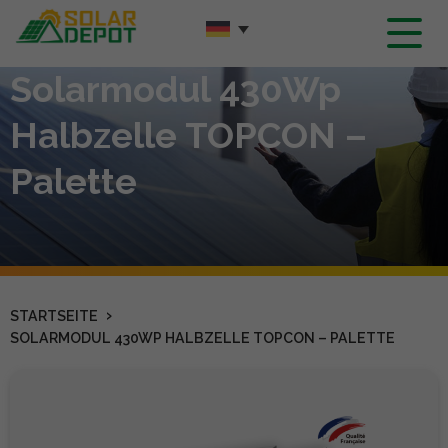
Hauptinhalt
Solarmodul 430Wp
Halbzelle TOPCON –
Palette
›
STARTSEITE
SOLARMODUL 430WP HALBZELLE TOPCON – PALETTE