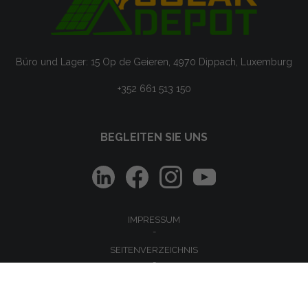
Büro und Lager: 15 Op de Geieren, 4970 Dippach, Luxemburg
+352 661 513 150
BEGLEITEN SIE UNS
IMPRESSUM
SEITENVERZEICHNIS
VERKAUFSBEDINGUNGEN