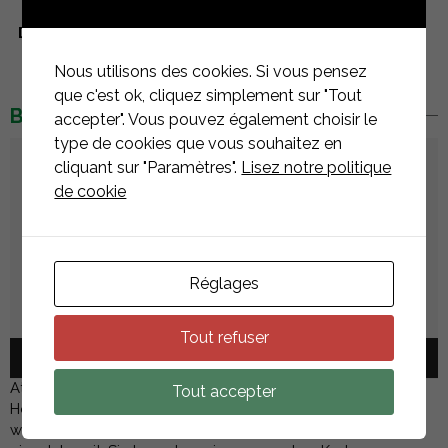
Dimension
1724x1134x35 mm
Nous utilisons des cookies. Si vous pensez
que c'est ok, cliquez simplement sur "Tout
BESCHREIBUNG
accepter". Vous pouvez également choisir le
type de cookies que vous souhaitez en
Video-
cliquant sur "Paramètres".
Lisez notre politique
Player
de cookie
Réglages
Tout refuser
00:00
00:54
Atlas home kit 410W ist das neueste Produkt, das vom
Tout accepter
Hersteller von Solarmodulen Eco Green Energy entwickelt
wurde. Die Atlas Home 410W Solarstation ist sofort