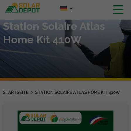
Hauptinhalt
Station Solaire Atlas
Home Kit 410W
›
STARTSEITE
STATION SOLAIRE ATLAS HOME KIT 410W