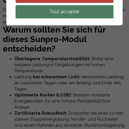
Die
N-Type Mono-Crystalline
Zelltechnologie bietet einen
Tout accepter
maximalen Wirkungsgrad von
23,02%
und garantiert damit
eine optimale Leistung auch auf kleinen Flächen.
Warum sollten Sie sich für
dieses Sunpro-Modul
entscheiden?
Überlegene Temperaturstabilität:
Bietet eine
bessere Leistung in Umgebungen mit hohen
Temperaturen.
Leistung
bei schwachem Licht:
Verbesserte Leistung
an bewölkten Tagen oder am Anfang und Ende des
Tages.
Optimierte Kosten (LCOE):
Bessere nivellierte
Energiekosten für eine höhere Rentabilität Ihrer
Anlage.
Zertifizierte Robustheit:
Entworfen mit einer 2,0 mm
starken Doppelverglasung (Vorder- und Rückseite)
und einem Rahmen aus eloxierter Aluminiumlegierung