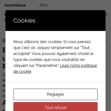
Anschlüsse
MC4
Maximale
Vorderseite: +5400 Pa, Rückseite: -2400
Cookies
Belastung
Pa
BESCHREIBUNG
Nous utilisons des cookies. Si vous pensez
que c'est ok, cliquez simplement sur "Tout
Eine Kombination aus Kraft
accepter". Vous pouvez également choisir le
und Eleganz für Ihre
type de cookies que vous souhaitez en
Photovoltaikprojekte
cliquant sur "Paramètres".
Lisez notre politique
de cookie
Das Sunpro SPDG450-N96R12 Modul verfügt über ein
elegantes Design mit einem
schwarzen Rahmen und
einem schwarzen Gitter.
Es fügt sich harmonisch in alle
Arten von Dächern ein, egal ob Wohn-, Gewerbe- oder
Réglages
Industriedach.
Außergewöhnliche Leistung
Tout refuser
und Bifacial-Technologie