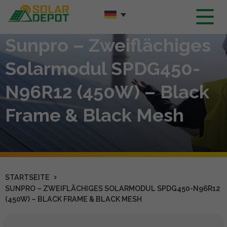
Hauptinhalt
Sunpro – Zweiflächiges
Solarmodul SPDG450-
N96R12 (450W) – Black
Frame & Black Mesh
›
STARTSEITE
SUNPRO – ZWEIFLÄCHIGES SOLARMODUL SPDG450-N96R12
(450W) – BLACK FRAME & BLACK MESH