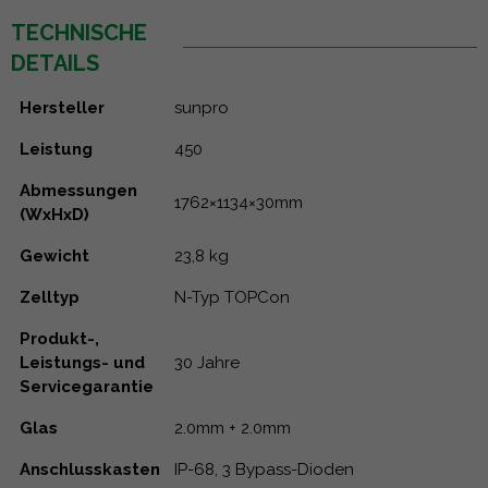
TECHNISCHE
DETAILS
Hersteller
sunpro
Leistung
450
Abmessungen
1762×1134×30mm
(WxHxD)
Gewicht
23,8 kg
Zelltyp
N-Typ TOPCon
Produkt-,
Leistungs- und
30 Jahre
Servicegarantie
Glas
2.0mm + 2.0mm
Anschlusskasten
IP-68, 3 Bypass-Dioden