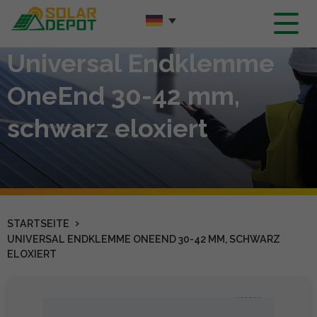
Hauptinhalt
Universal Endklemme
OneEnd 30-42 mm,
schwarz eloxiert
›
STARTSEITE
UNIVERSAL ENDKLEMME ONEEND 30-42 MM, SCHWARZ
ELOXIERT