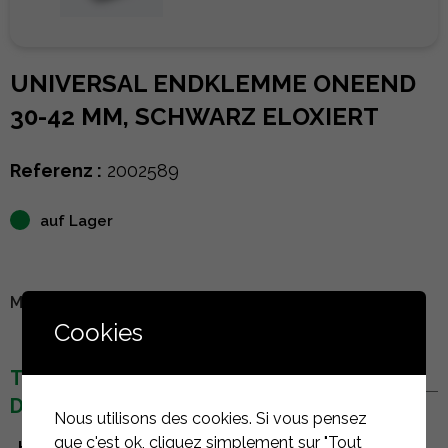
UNIVERSAL ENDKLEMME ONEEND
30-42 MM, SCHWARZ ELOXIERT
Referenz :
2002589
auf Lager
MELDEN SIE SICH AN, UM DEN PREIS ZU SEHEN
Cookies
TECHNISCHE
DETAILS
Nous utilisons des cookies. Si vous pensez
que c'est ok, cliquez simplement sur "Tout
Hersteller
K2 Systems