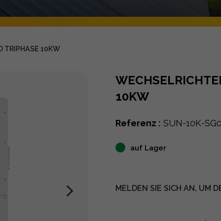
D TRIPHASE 10KW
WECHSELRICHTER
10KW
Referenz :
SUN-10K-SG
auf Lager
MELDEN SIE SICH AN, UM D