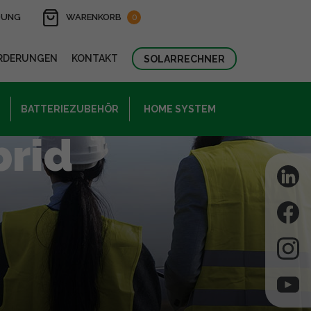
DUNG
WARENKORB
0
RDERUNGEN
KONTAKT
SOLARRECHNER
BATTERIEZUBEHÖR
HOME SYSTEM
brid