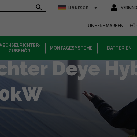
Deutsch
VERBIN
sur le site
UNSERE MARKEN
FÖ
WECHSELRICHTER-
MONTAGESYSTEME
BATTERIEN
ZUBEHÖR
chter Deye Hy
10kW