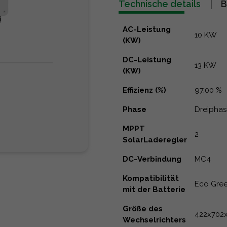
Technische details
B
AC-Leistung
10 KW
(KW)
DC-Leistung
13 KW
(KW)
Effizienz (%)
97.00 %
Phase
Dreiphas
MPPT
2
SolarLaderegler
DC-Verbindung
MC4
Kompatibilität
Eco Gree
mit der Batterie
Größe des
422x702
Wechselrichters