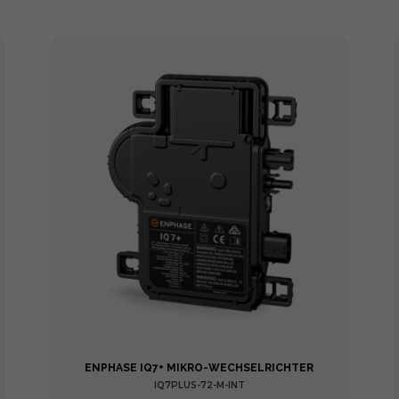
ENPHASE IQ7+ MIKRO-WECHSELRICHTER
IQ7PLUS-72-M-INT