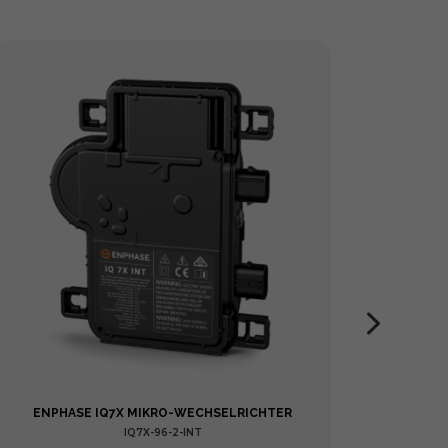
ENPHASE IQ7X MIKRO-WECHSELRICHTER
ENPHA
IQ7X-96-2-INT