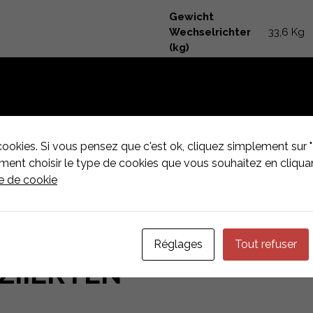
Gewicht
Wechselrichter
33,6 Kg
(kg)
Garantie Produkt
5 années
Verpackung
Stk.
Hersteller
DEYE
cookies. Si vous pensez que c'est ok, cliquez simplement sur "
nt choisir le type de cookies que vous souhaitez en cliquan
ue de cookie
Réglages
Tout refuser
ZIIERTEN