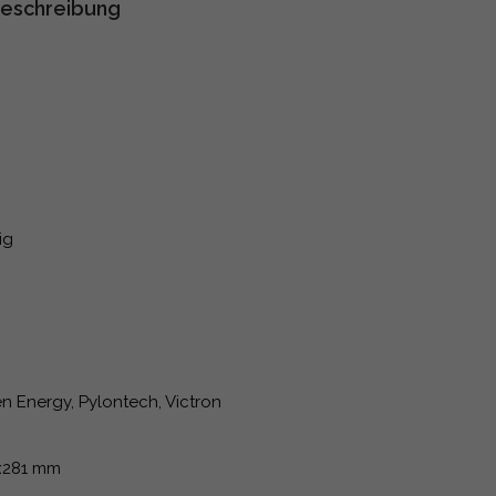
eschreibung
ig
n Energy, Pylontech, Victron
x281 mm