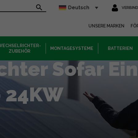
Deutsch
VERBIN
sur le site
UNSERE MARKEN
FÖ
WECHSELRICHTER-
MONTAGESYSTEME
BATTERIEN
ZUBEHÖR
hter Sofar Ei
– 24KW