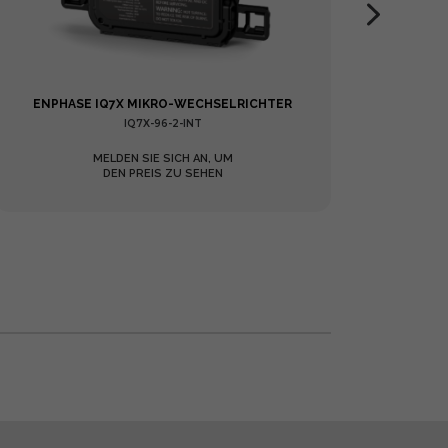
ENPHASE IQ7X MIKRO-WECHSELRICHTER
IQ7A
IQ7X-96-2-INT
MELDEN SIE SICH AN, UM
DEN PREIS ZU SEHEN