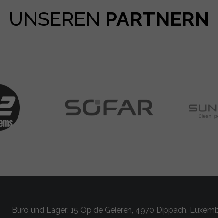
UNSEREN
PARTNERN
Büro und Lager: 15 Op de Geieren, 4970 Dippach, Luxem