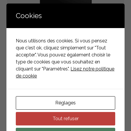
Cookies
TCL 460W CLASS E CLASS – HSM-BD-54-DA
Nous utilisons des cookies. Si vous pensez
PVM, HSM-BD54-DA460
que c'est ok, cliquez simplement sur "Tout
MELDEN SIE SICH AN, UM
accepter". Vous pouvez également choisir le
DEN PREIS ZU SEHEN
type de cookies que vous souhaitez en
cliquant sur "Paramètres".
Lisez notre politique
de cookie
Réglages
Tout refuser