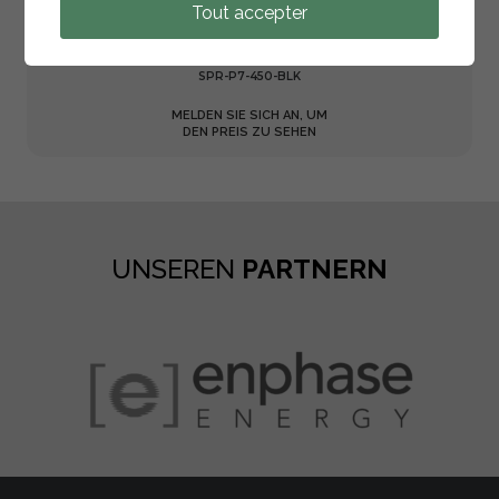
Tout accepter
SOLARMODUL 455W TOPCON BIFACIAL FULL BLACK
SPR-P7-450-BLK
MELDEN SIE SICH AN, UM
DEN PREIS ZU SEHEN
UNSEREN
PARTNERN