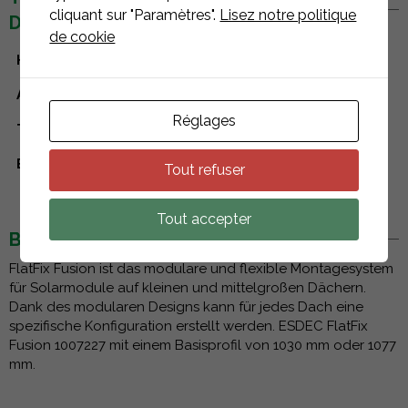
cliquant sur "Paramètres".
Lisez notre politique
DETAILS
de cookie
Hersteller
Esdec
Art der Komponente
Zubehör
Réglages
Type de toiture
Dachterrassen
Befestigungssysteme
Flat Fix Fusion
Tout refuser
Tout accepter
BESCHREIBUNG
FlatFix Fusion ist das modulare und flexible Montagesystem
für Solarmodule auf kleinen und mittelgroßen Dächern.
Dank des modularen Designs kann für jedes Dach eine
spezifische Konfiguration erstellt werden. ESDEC FlatFix
Fusion 1007227 mit einem Basisprofil von 1030 mm oder 1077
mm.