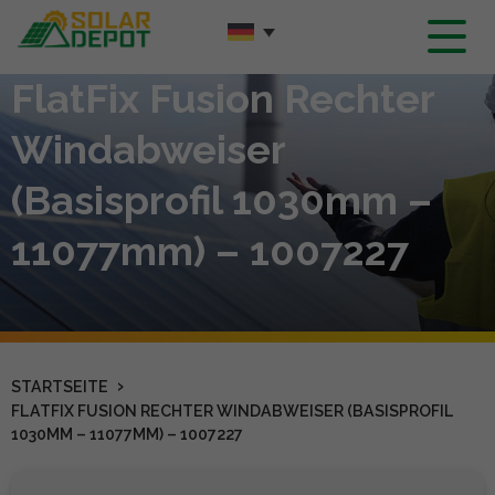
Hauptinhalt
FlatFix Fusion Rechter
Windabweiser
(Basisprofil 1030mm –
11077mm) – 1007227
›
STARTSEITE
FLATFIX FUSION RECHTER WINDABWEISER (BASISPROFIL
1030MM – 11077MM) – 1007227