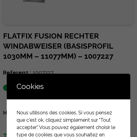
FLATFIX FUSION RECHTER
WINDABWEISER (BASISPROFIL
1030MM – 11077MM) – 1007227
Referenz :
1007227
Cookies
auf Lager
Nous utilisons des cookies. Si vous pensez
MELDEN SIE SICH AN, UM DEN PREIS ZU SEHEN
que c'est ok, cliquez simplement sur "Tout
accepter". Vous pouvez également choisir le
type de cookies que vous souhaitez en
TECHNISCHE