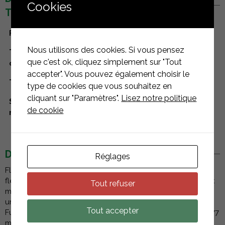
Cookies
TECHNIQUES
Fabricant
Esdec
Nous utilisons des cookies. Si vous pensez
Type de
Accessoires
que c'est ok, cliquez simplement sur "Tout
composant
accepter". Vous pouvez également choisir le
Type de toiture
toitures terrasses
type de cookies que vous souhaitez en
cliquant sur "Paramètres".
Lisez notre politique
Systèmes de
Flat Fix Fusion
de cookie
montage
DESCRIPTION
Réglages
FlatFix Fusion est le système de montage modulaire et
flexible pour les panneaux solaires sur les toits de petite et
Tout refuser
moyenne taille. Sa conception modulaire permet de créer
une configuration spécifique à chaque toit. ESDEC FlatFix
Tout accepter
Fusion 1007227 avec un profilé de base de 1030 mm ou 1077
mm.