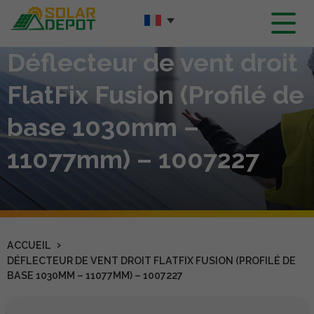
Contenu
principal
Déflecteur de vent droit
FlatFix Fusion (Profilé de
base 1030mm –
11077mm) – 1007227
›
ACCUEIL
DÉFLECTEUR DE VENT DROIT FLATFIX FUSION (PROFILÉ DE
BASE 1030MM – 11077MM) – 1007227