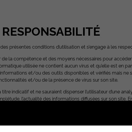
E RESPONSABILITÉ
 des présentes conditions d’utilisation et s’engage à les respec
er de la compétence et des moyens nécessaires pour accéder et ut
nformatique utilisée ne contient aucun virus et qu’elle est en p
s informations et/ou des outils disponibles et vérifiés mais ne
nctionnalités et/ou de la présence de virus sur son site.
 titre indicatif et ne sauraient dispenser l’utilisateur d’une 
omplétude, l’actualité des informations diffusées sur son site. E
ive. L’utilisateur est informé que lors de ses visites sur le si
 pas d’identifier les utilisateurs mais sert à enregistrer des 
iel de navigation permet d’informer de la présence de cookie e