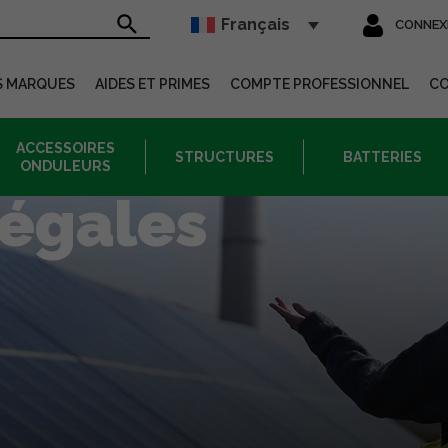
Français
CONNEX
sur le site
S MARQUES
AIDES ET PRIMES
COMPTE PROFESSIONNEL
C
ACCESSOIRES
STRUCTURES
BATTERIES
ONDULEURS
légales