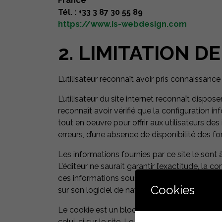
France
Tél. : +33 3 87 30 55 89
https://www.is-webdesign.com
2. LIMITATION D
L’utilisateur reconnaît avoir pris connaissance
L’utilisateur du site internet reconnaît dispos
reconnaît avoir vérifié que la configuration i
tout en oeuvre pour offrir aux utilisateurs de
erreurs, d’une absence de disponibilité des fo
Les informations fournies par ce site le sont à
L’éditeur ne saurait garantir l’exactitude, la c
ces informations sous sa responsabilité exclus
Cookies
sur son logiciel de navigation.
Le cookie est un bloc de données qui ne permet
celui-ci sur le site. Le paramétrage du logic