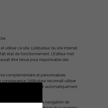
ter.
iliser ce site. L’utilisateur du site internet
arfait état de fonctionnement. L’Editeur met
 saurait être tenue pour responsable des
analyse complémentaire et personnalisée.
n conséquence, l’utilisateur reconnaît utiliser
te, un cookie peut s’installer automatiquement
informations relatives à la navigation de
t éventuellement, de la refuser de la manière