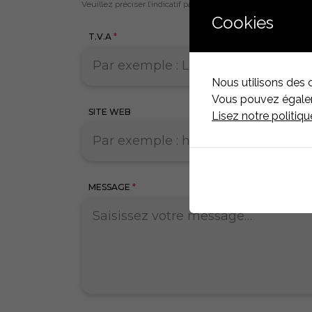
Veuillez préciser l’indicatif pays.
Cookies
T.V.A
*
Nous utilisons des 
Vous pouvez égaleme
SITE WEB
Lisez notre politiq
MESSAGE
*