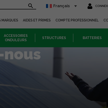
Français
CONNEX
sur le site
S MARQUES
AIDES ET PRIMES
COMPTE PROFESSIONNEL
C
ACCESSOIRES
STRUCTURES
BATTERIES
ONDULEURS
-nous