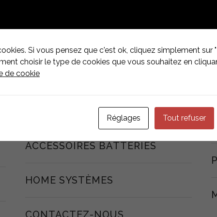
ONDULEURS KSTAR
ACCESSOIRES ONDULEURS
cookies. Si vous pensez que c'est ok, cliquez simplement sur "
nt choisir le type de cookies que vous souhaitez en cliquan
ue de cookie
STRUCTURES
BATTERIES
Réglages
Tout refuser
ACCESSOIRES BATTERIES
HOME SYSTÈMES
CONTACTEZ-NOUS