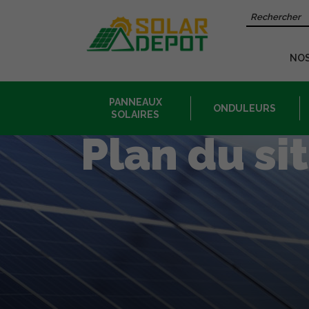
Contenu
Recherche 
principal
NO
PANNEAUX
ONDULEURS
SOLAIRES
Plan du si