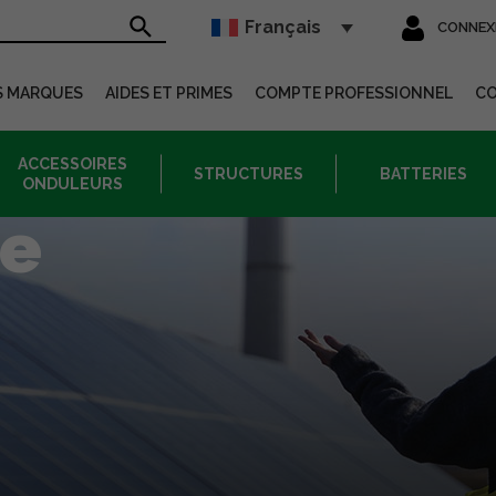
Français
CONNEX
sur le site
S MARQUES
AIDES ET PRIMES
COMPTE PROFESSIONNEL
C
ACCESSOIRES
STRUCTURES
BATTERIES
ONDULEURS
te