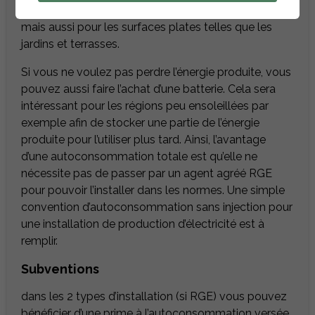
Il est adapté aussi bien pour les balcons et les murs
mais aussi pour les surfaces plates telles que les
jardins et terrasses.
Si vous ne voulez pas perdre l’énergie produite, vous
pouvez aussi faire l’achat d’une batterie. Cela sera
intéressant pour les régions peu ensoleillées par
exemple afin de stocker une partie de l’énergie
produite pour l’utiliser plus tard. Ainsi, l’avantage
d’une autoconsommation totale est qu’elle ne
nécessite pas de passer par un agent agréé RGE
pour pouvoir l’installer dans les normes. Une simple
convention d’autoconsommation sans injection pour
une installation de production d’électricité est à
remplir.
Subventions
dans les 2 types d’installation (si RGE) vous pouvez
bénéficier d’une prime à l’autoconsommation versée