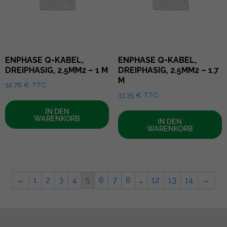
ENPHASE Q-KABEL,
ENPHASE Q-KABEL,
DREIPHASIG, 2.5MM2 – 1 M
DREIPHASIG, 2.5MM2 – 1.7
M
32,76
€
TTC
33,35
€
TTC
IN DEN
WARENKORB
IN DEN
WARENKORB
←
1
2
3
4
5
6
7
8
…
12
13
14
→