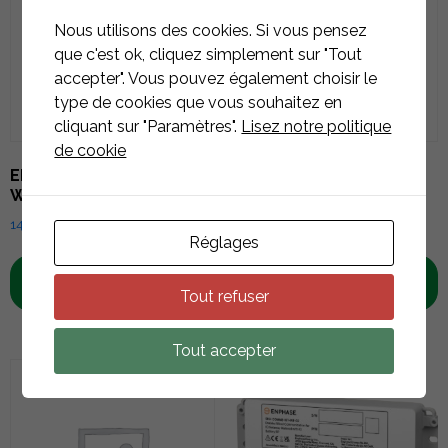
Nous utilisons des cookies. Si vous pensez
que c'est ok, cliquez simplement sur "Tout
accepter". Vous pouvez également choisir le
type de cookies que vous souhaitez en
cliquant sur "Paramètres".
Lisez notre politique
de cookie
ENPHASE IQ8+ MIKRO-
ENPHASE IQ8HC MIKRO-
WECHSELRICHTER
WECHSELRICHTER
146,89
€
TTC
191,12
€
TTC
Réglages
IN DEN
IN DEN
WARENKORB
WARENKORB
Tout refuser
Tout accepter