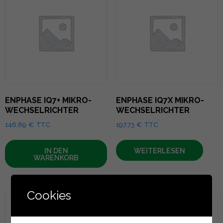
ENPHASE IQ7+ MIKRO-
ENPHASE IQ7X MIKRO-
WECHSELRICHTER
WECHSELRICHTER
146,89
€
TTC
197,73
€
TTC
IN DEN
WEITERLESEN
WARENKORB
Cookies