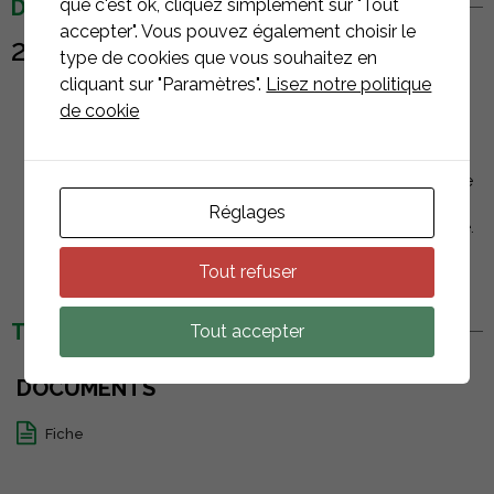
DESCRIPTION
que c'est ok, cliquez simplement sur "Tout
accepter". Vous pouvez également choisir le
2M
Câble
extension DC
(MC4)
type de cookies que vous souhaitez en
cliquant sur "Paramètres".
Lisez notre politique
Le câble et le connecteur DC se connectent
de cookie
fermement, peuvent supporter une tension de 100N-
60s.
La goupille concentrique avec des pièces en
plastique; Assurez-vous qu’il n’y a pas de phénomène
de contradiction/inversion de polarité lorsque le
Réglages
connecteur mâle s’insère dans le connecteur femelle.
Tout refuser
TÉLÉCHARGEMENTS
Tout accepter
DOCUMENTS
Fiche