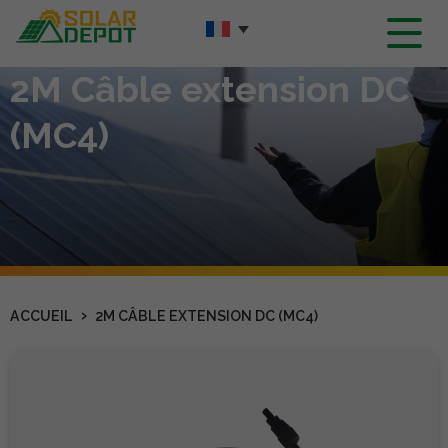
Contenu
principal
2M Câble extension DC
(MC4)
›
ACCUEIL
2M CÂBLE EXTENSION DC (MC4)