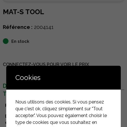
MAT-S TOOL
Référence :
2004141
En stock
CONNECTEZ-VOUS POUR VOIR LE PRIX
Cookies
DÉTAILS
TECHNIQUES
Nous utilisons des cookies. Si vous pensez
Fabricant
K2 Systems
que c'est ok, cliquez simplement sur "Tout
accepter". Vous pouvez également choisir le
Domaine
Toiture terrasse
type de cookies que vous souhaitez en
d'utilisation