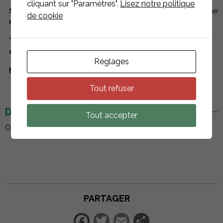
cliquant sur "Paramètres".
Lisez notre politique
Systèmes de
Système K2 Dome 6, Système K2 Dome
de cookie
montage
Zero
Type de
Accessoires
composant
Réglages
Matériau
Polyamide
Tout refuser
DESCRIPTION
Tout accepter
Outil de montage pour fixer le Mat S sur le BasicRail.
PARTAGER
Facebook
Twitter
Email
Partager