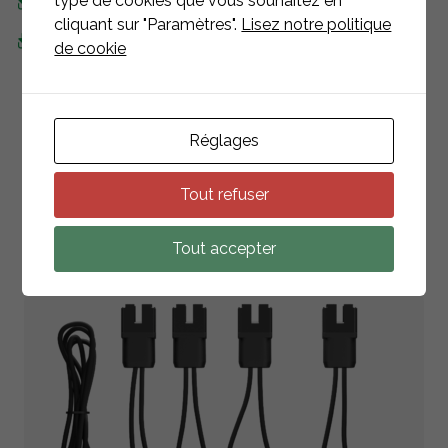
type de cookies que vous souhaitez en
Guide d'installation
cliquant sur "Paramètres".
Lisez notre politique
Manuel d'utilisation
de cookie
Réglages
PRODUITS
ASSOCIÉS
Tout refuser
RETOUR À LA LISTE
Tout accepter