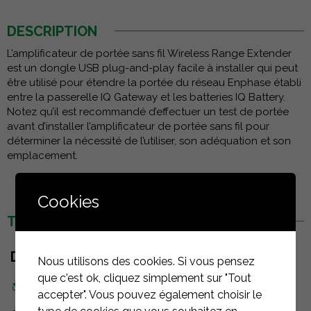
DESCRIPTION
L’amplificateur de portée sans fil Wireless Range Extender
est un dongle USB plug-and-play facile à installer qui peut
être utilisé pour étendre la portée du réseau Enphase établi
entre la passerelle IQ Gateway et les batteries IQ Battery.
Notez qu’il est recommandé d’effectuer un test de portée
avant d’installer l’amplificateur de portée sans fil pour
déterminer la nécessité de l’utiliser, son adéquation et son
emplacement.
Cookies
TÉLÉCHARGEMENTS
DOCUMENTS
Nous utilisons des cookies. Si vous pensez
que c'est ok, cliquez simplement sur "Tout
Fiche technique
accepter". Vous pouvez également choisir le