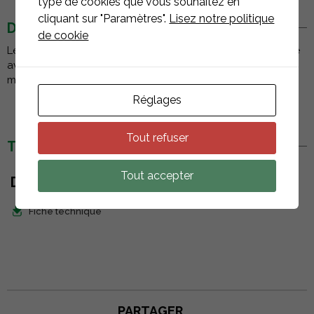
type de cookies que vous souhaitez en
cliquant sur "Paramètres".
Lisez notre politique
DESCRIPTION
de cookie
Le connecteur femelle AC AP Systems 25 A peut être utilisé
avec le connecteur mâle pour connecter le câble APS
monophasé au câble d'installation AC normal.
Réglages
Tout refuser
TÉLÉCHARGEMENTS
Tout accepter
DOCUMENTS
Fiche technique
PARTAGER