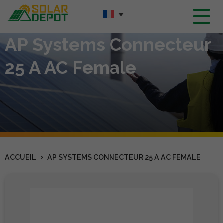
Contenu
principal
AP Systems Connecteur
25 A AC Female
›
ACCUEIL
AP SYSTEMS CONNECTEUR 25 A AC FEMALE