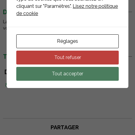
cliquant sur "Paramètres".
Lisez notre politique
DESCRIPTION
de cookie
La fiche de terminaison du câble de bus AC d'APSystems
vous permet de sceller l'extrémité du câble AC.
Réglages
TÉLÉCHARGEMENTS
Tout refuser
DOCUMENTS
Tout accepter
Fiche technique
PARTAGER