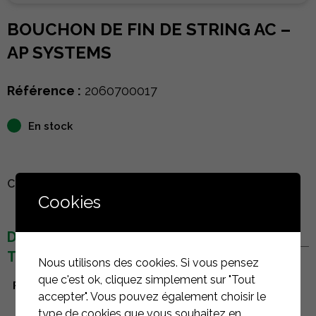
BOUCHON DE FIN DE STRING AC –
AP SYSTEMS
Référence :
2060700017
En stock
CONNECTEZ-VOUS POUR VOIR LE PRIX
Cookies
DÉTAILS
TECHNIQUES
Nous utilisons des cookies. Si vous pensez
que c'est ok, cliquez simplement sur "Tout
Fabricant
AP Systems
accepter". Vous pouvez également choisir le
type de cookies que vous souhaitez en