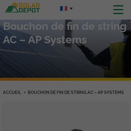
Contenu
principal
Bouchon de fin de string
AC – AP Systems
›
ACCUEIL
BOUCHON DE FIN DE STRING AC – AP SYSTEMS