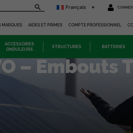
Français
CONNEX
sur le site
S MARQUES
AIDES ET PRIMES
COMPTE PROFESSIONNEL
C
ACCESSOIRES
STRUCTURES
BATTERIES
ONDULEURS
VO – Embouts T