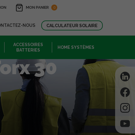
ION
MON PANIER
0
ONTACTEZ-NOUS
CALCULATEUR SOLAIRE
ACCESSOIRES
HOME SYSTÈMES
BATTERIES
orx 30