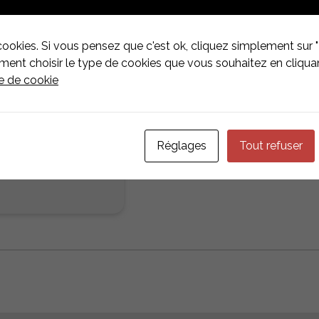
Fabricant
Esdec
Systèmes de
cookies. Si vous pensez que c'est ok, cliquez simplement sur "
Click Fit
montage
nt choisir le type de cookies que vous souhaitez en cliquan
ue de cookie
Réglages
Tout refuser
tager