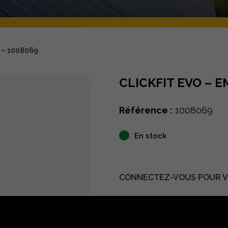
 – 1008069
CLICKFIT EVO – 
Référence :
1008069
En stock
CONNECTEZ-VOUS POUR VO
Détails techniques
D