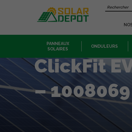
Contenu
Recherche 
principal
NO
PANNEAUX
ONDULEURS
SOLAIRES
ClickFit E
– 1008069