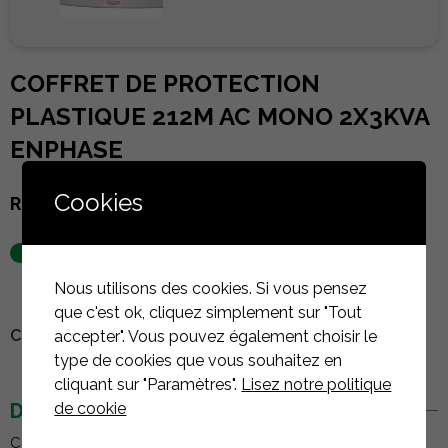
COFFRET DE PROTECTION
PLASTIQUE 212M AC MONO 2X3KVA
ENPHASE
Cookies
Référence :
AC-ID-2-20-APR
En stock
Nous utilisons des cookies. Si vous pensez
que c'est ok, cliquez simplement sur "Tout
CONNECTEZ-VOUS POUR VOIR LE PRIX
accepter". Vous pouvez également choisir le
type de cookies que vous souhaitez en
cliquant sur "Paramètres".
Lisez notre politique
de cookie
DESCRIPTION
Coffret AC Monophasé 3kWc : Équipé de disjoncteurs