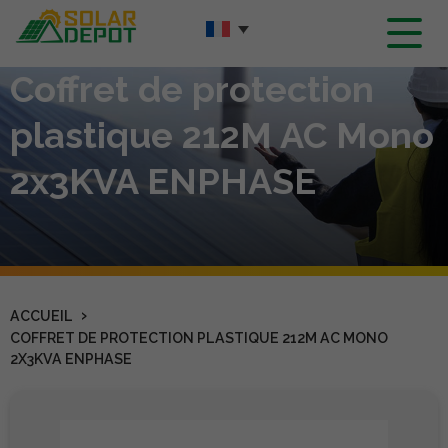
Contenu
principal
Coffret de protection
plastique 212M AC Mono
2x3KVA ENPHASE
›
ACCUEIL
COFFRET DE PROTECTION PLASTIQUE 212M AC MONO
2X3KVA ENPHASE