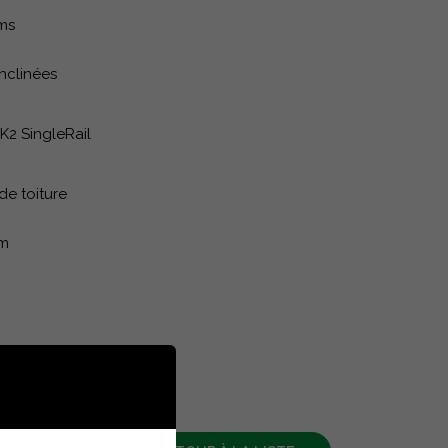
ms
inclinées
K2 SingleRail
de toiture
um