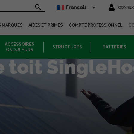
Français
CONNEX
sur le site
S MARQUES
AIDES ET PRIMES
COMPTE PROFESSIONNEL
C
ACCESSOIRES
STRUCTURES
BATTERIES
ONDULEURS
 toit SingleH