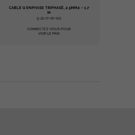
CABLE Q ENPHASE TRIPHASÉ, 2.5MM2 – 1.7
CO
M
Q-25-17-3P-160
CONNECTEZ-VOUS POUR
VOIR LE PRIX