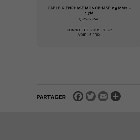
IE
CABLE Q ENPHASE MONOPHASÉ 2.5 MM2 –
NTAGE
1.7M
Q-25-17-240
CONNECTEZ-VOUS POUR
VOIR LE PRIX
Facebook
Twitter
Email
Par
PARTAGER