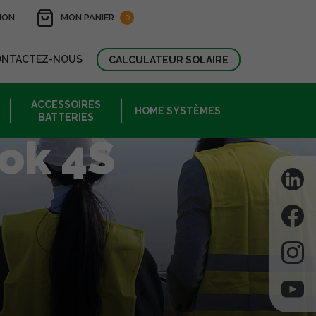
ION
MON PANIER
0
ONTACTEZ-NOUS
CALCULATEUR SOLAIRE
ACCESSOIRES
HOME SYSTÈMES
BATTERIES
ook 4S