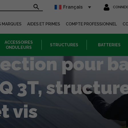
Français
CONNEX
sur le site
S MARQUES
AIDES ET PRIMES
COMPTE PROFESSIONNEL
C
ACCESSOIRES
STRUCTURES
BATTERIES
ONDULEURS
tection pour ba
 3T, structur
 vis