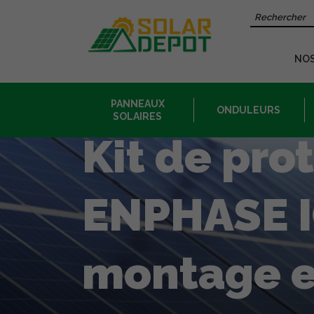
Contenu
Recherche 
principal
NO
PANNEAUX
ONDULEURS
SOLAIRES
Kit de pro
ENPHASE IQ
montage et