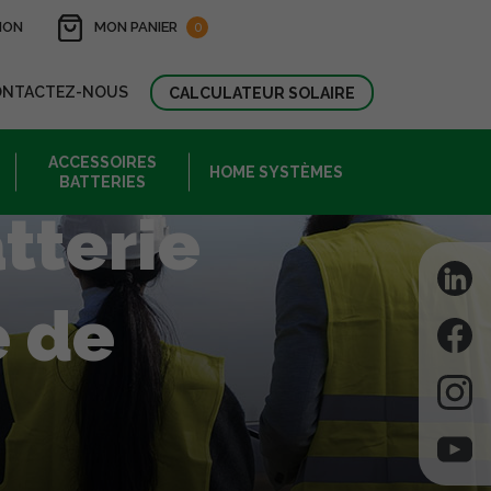
ION
MON PANIER
0
ONTACTEZ-NOUS
CALCULATEUR SOLAIRE
ACCESSOIRES
HOME SYSTÈMES
BATTERIES
tterie
e de