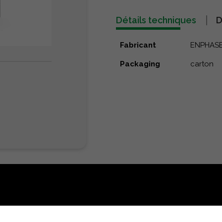
Détails techniques
D
Fabricant
ENPHAS
Packaging
carton
IÉS