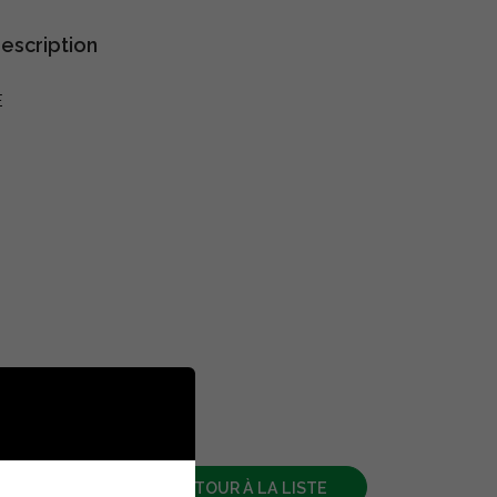
escription
E
RETOUR À LA LISTE