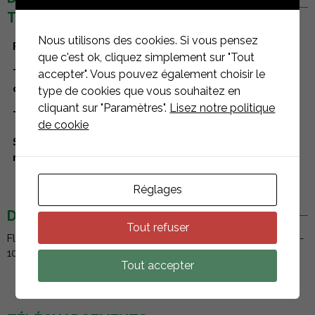
TECHNIQUES
Nous utilisons des cookies. Si vous pensez
Fabricant
Esdec
que c'est ok, cliquez simplement sur "Tout
Type de
accepter". Vous pouvez également choisir le
Accessoires
composant
type de cookies que vous souhaitez en
cliquant sur "Paramètres".
Lisez notre politique
Type de toiture
toitures terrasses
de cookie
Systèmes de
Flat Fix Fusion
montage
Réglages
DESCRIPTION
Tout refuser
FlatFix Fusion - Vis Autoperceuse 6.3 x 42 mm - SW 10/T30 -
1003016.
Tout accepter