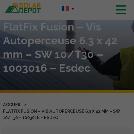
Contenu
principal
FlatFix Fusion – Vis
Autoperceuse 6.3 x 42
mm – SW 10/T30 –
1003016 – Esdec
›
ACCUEIL
FLATFIX FUSION – VIS AUTOPERCEUSE 6.3 X 42 MM – SW
10/T30 – 1003016 – ESDEC