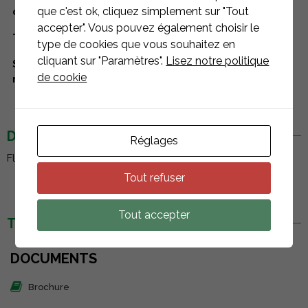
Accessoires
que c'est ok, cliquez simplement sur "Tout
composant
accepter". Vous pouvez également choisir le
Type de toiture
toitures terrasses
type de cookies que vous souhaitez en
cliquant sur "Paramètres".
Lisez notre politique
Systèmes de
Flat Fix Fusion
de cookie
montage
DESCRIPTION
Réglages
FlatFix - Etrier Final 30mm Noir - 1004430.
Tout refuser
Tout accepter
TÉLÉCHARGEMENTS
DOCUMENTS
Brochure