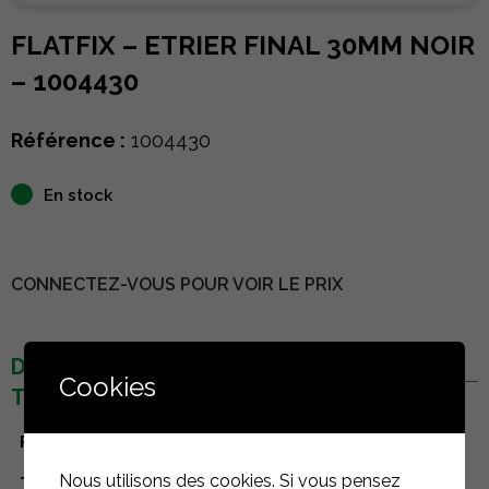
FLATFIX – ETRIER FINAL 30MM NOIR
– 1004430
Référence :
1004430
En stock
CONNECTEZ-VOUS POUR VOIR LE PRIX
DÉTAILS
Cookies
TECHNIQUES
Fabricant
Esdec
Nous utilisons des cookies. Si vous pensez
Type de