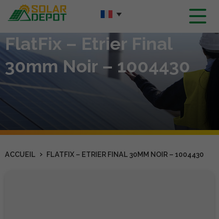
Contenu
principal
FlatFix – Etrier Final
30mm Noir – 1004430
›
ACCUEIL
FLATFIX – ETRIER FINAL 30MM NOIR – 1004430