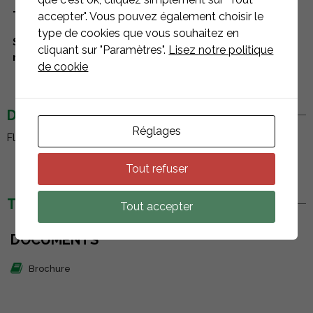
Type de toiture
toitures terrasses
accepter". Vous pouvez également choisir le
type de cookies que vous souhaitez en
Systèmes de
Flat Fix Fusion
cliquant sur "Paramètres".
Lisez notre politique
montage
de cookie
DESCRIPTION
Réglages
FlatFix Fusion - Déflecteur arrière 1700 noir - 1007209-B.
Tout refuser
TÉLÉCHARGEMENTS
Tout accepter
DOCUMENTS
Brochure