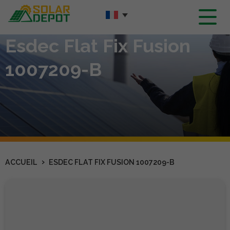
Contenu
principal
Esdec Flat Fix Fusion
1007209-B
›
ACCUEIL
ESDEC FLAT FIX FUSION 1007209-B