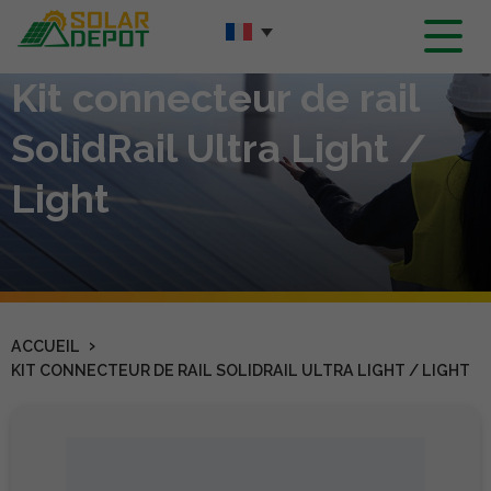
Contenu
principal
Kit connecteur de rail
SolidRail Ultra Light /
Light
›
ACCUEIL
KIT CONNECTEUR DE RAIL SOLIDRAIL ULTRA LIGHT / LIGHT