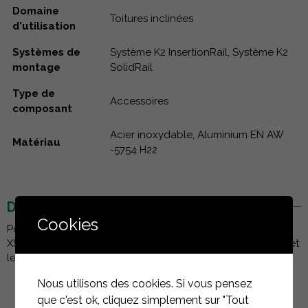
Domaine
Toitures inclinées
d'utilisation
Systèmes de
Système K2 InsertionRail, Système K2
montage
SolidRail
Type de
Accessoires
composant
Acier inoxydable, Aluminium EN AW
Matériau
-5754 H22
DESCRIPTION
Cookies
Pour une connexion rapide et facile de deux K2 SolidRail
XS, UltraLight ou Light. Kit Connecteur comprenant les vis et
les écrous.
Nous utilisons des cookies. Si vous pensez
que c'est ok, cliquez simplement sur "Tout